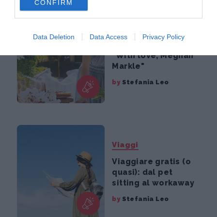
CONFIRM
consent section.
Serie TV
Data Deletion
Data Access
Privacy Policy
Cosa ci insegna
"With love, Meghan
Markle"
by
Stefania Leo
Viaggi
Viaggiare gratis (o
quasi): dal pet
sitting al workaway
by
Stefania Leo