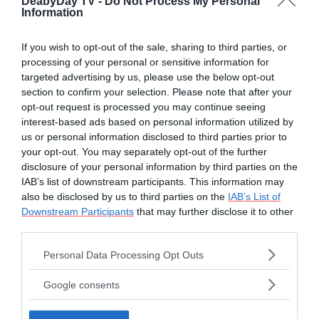
DeabyDay TV -
Do Not Process My Personal
Information
If you wish to opt-out of the sale, sharing to third parties, or
Divertimento
processing of your personal or sensitive information for
targeted advertising by us, please use the below opt-out
Tormentoni estivi:
section to confirm your selection. Please note that after your
le hit dal 1960 al
opt-out request is processed you may continue seeing
2025
interest-based ads based on personal information utilized by
us or personal information disclosed to third parties prior to
by
Stefania Leo
your opt-out. You may separately opt-out of the further
disclosure of your personal information by third parties on the
IAB’s list of downstream participants. This information may
also be disclosed by us to third parties on the
IAB’s List of
Downstream Participants
that may further disclose it to other
Tempo Libero Tips
third parties.
5 vip caduti in
Please note that this website/app uses one or more Google
Personal Data Processing Opt Outs
disgrazia
services and may gather and store information including but
not limited to your visit or usage behaviour. You may click to
by
Stefania Leo
Google consents
grant or deny consent to Google and its third-party tags to
use your data for below specified purposes in below Google