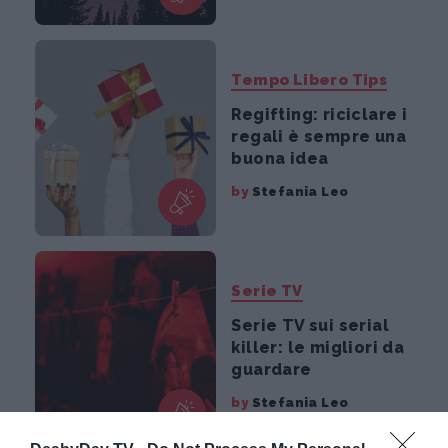
Tempo Libero Tips
Regifting: riciclare i
regali è sempre una
buona idea
by
Stefania Leo
Serie TV
Serie TV sui serial
killer: le migliori da
guardare
by
Stefania Leo