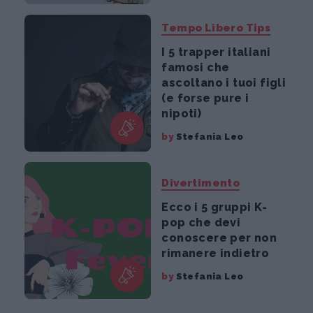
Tempo Libero Tips
I 5 trapper italiani
famosi che
ascoltano i tuoi figli
(e forse pure i
nipoti)
by
Stefania Leo
Divertimento
Ecco i 5 gruppi K-
pop che devi
conoscere per non
rimanere indietro
by
Stefania Leo