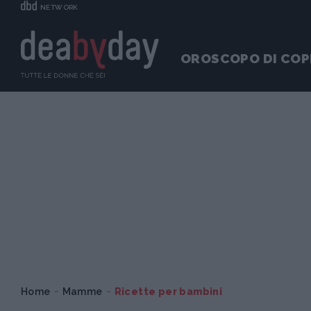
NETWORK
OROSCOPO DI COP
Home
Mamme
Ricette per bambini