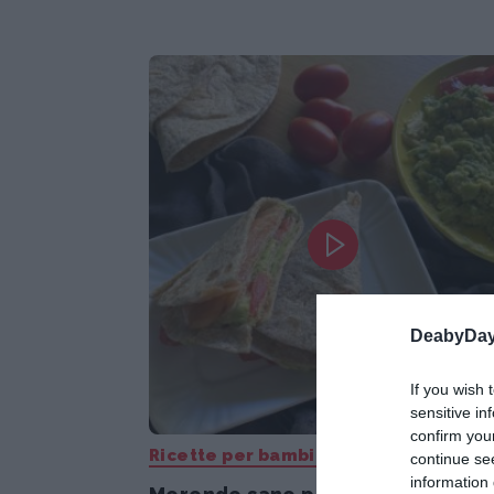
DeabyDay
If you wish 
sensitive in
confirm you
Ricette per bambini
continue se
information 