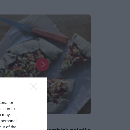
sonal or
ection to
ou may
cette per bambini
 personal
out of the