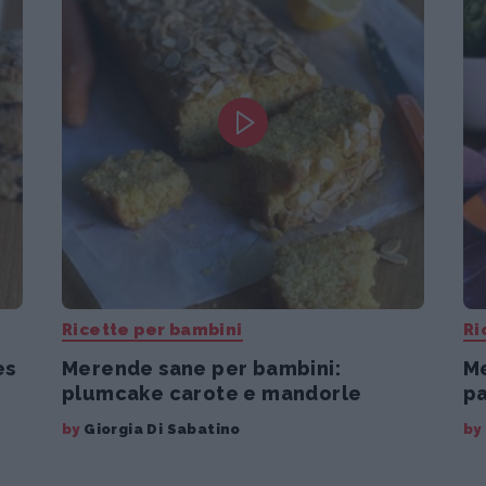
Ricette per bambini
Ri
es
Merende sane per bambini:
Me
plumcake carote e mandorle
pa
by
Giorgia Di Sabatino
by