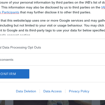
na
Merende sane per bambini:
Me
losure of your personal information by third parties on the IAB’s list of
crostatine di nocciole e mirtilli
po
. This information may also be disclosed by us to third parties on the
IA
Participants
that may further disclose it to other third parties.
by
Giorgia Di Sabatino
by
 that this website/app uses one or more Google services and may gath
including but not limited to your visit or usage behaviour. You may click 
 to Google and its third-party tags to use your data for below specifi
ogle consent section.
l Data Processing Opt Outs
consents
CONFIRM
Data Deletion
Data Access
Privacy Policy