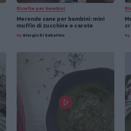
Ricette per bambini
Ri
Merende sane per bambini: mini
Me
muffin di zucchine e carote
cr
by
Giorgia Di Sabatino
by