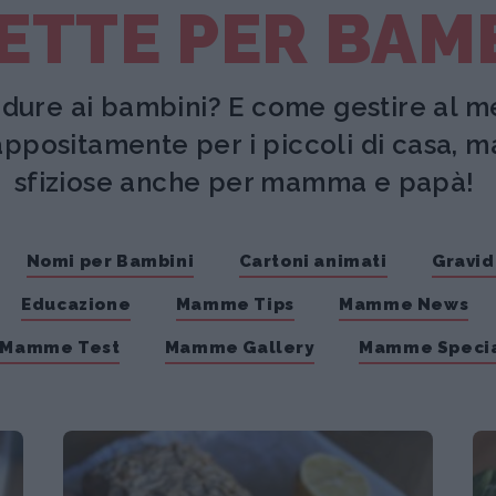
ETTE PER BAM
dure ai bambini? E come gestire al m
appositamente per i piccoli di casa, 
sfiziose anche per mamma e papà!
Nomi per Bambini
Cartoni animati
Gravi
Educazione
Mamme Tips
Mamme News
Mamme Test
Mamme Gallery
Mamme Specia