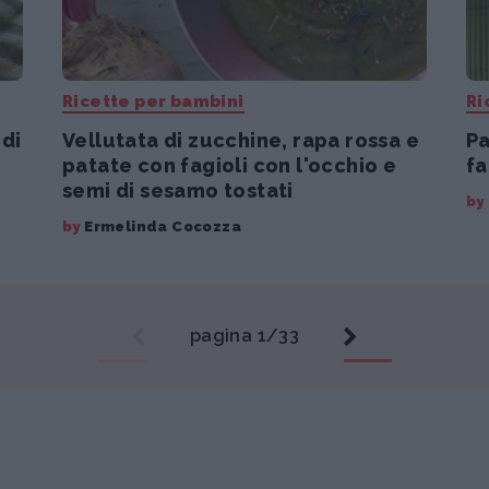
Ricette per bambini
Ri
 di
Vellutata di zucchine, rapa rossa e
P
patate con fagioli con l'occhio e
fa
semi di sesamo tostati
by
by
Ermelinda Cocozza
pagina 1/33