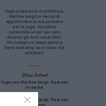
Dopo la laurea in Architettura,
Martina Sergi ha deciso di
approfondire la sua passione
per lo yoga, disciplina
conosciuta un po' per caso
durante gli anni universitari.
Ora insegna a tempo pieno e
tiene workshop sia in Italia che
all'estero.
Ultimi Articoli
Yoga con Martina Sergi: flow per
le anche
Yoga con Martina Sergi: flow per
la schiena