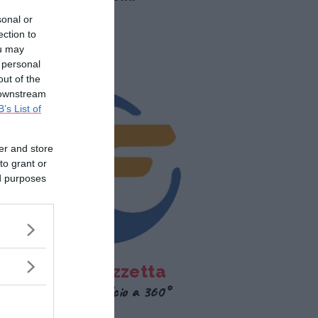
sonal or
ection to
ou may
 personal
out of the
 downstream
B’s List of
er and store
to grant or
ed purposes
Fantagazzetta
Esperti di calcio a 360°