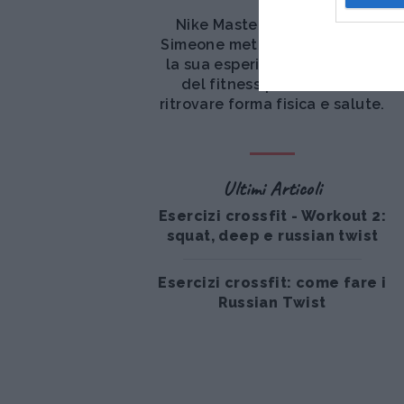
Nike Master Trainer, Elena
Simeone mette a disposizione
la sua esperienza nel mondo
del fitness per aiutarci a
ritrovare forma fisica e salute.
Ultimi Articoli
Esercizi crossfit - Workout 2:
squat, deep e russian twist
Esercizi crossfit: come fare i
Russian Twist