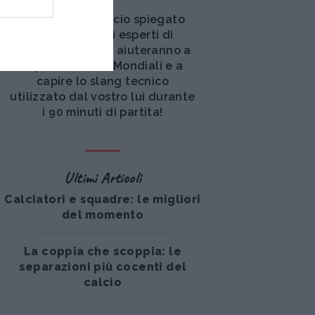
Il mondo del calcio spiegato
alle donne: gli esperti di
Fantagazzetta vi aiuteranno a
sopravvivere ai Mondiali e a
capire lo slang tecnico
utilizzato dal vostro lui durante
i 90 minuti di partita!
Ultimi Articoli
Calciatori e squadre: le migliori
del momento
La coppia che scoppia: le
separazioni più cocenti del
calcio