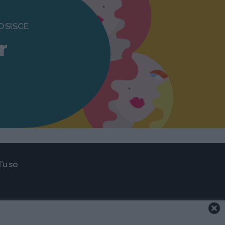
OSISCE
r
d’uso
ietata la riproduzione. Media Data