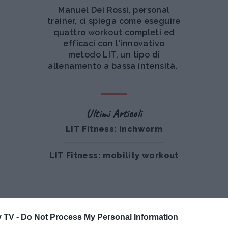
Manuel Dei Rossi, personal
trainer, ci spiega come eseguire
quattro workout completi ed
efficaci con l'innovativo
metodo LIT, un tipo di
allenamento a bassa intensità.
Ultimi Articoli
LIT Fitness: Inchworm
LIT Fitness: mobility workout
 TV -
Do Not Process My Personal Information