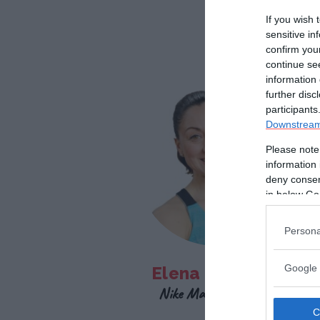
If you wish 
sensitive in
confirm you
continue se
information 
further disc
participants
Downstream 
Please note
information 
deny consent
in below Go
Persona
Google 
Elena Simeone
Nike Master Trainer