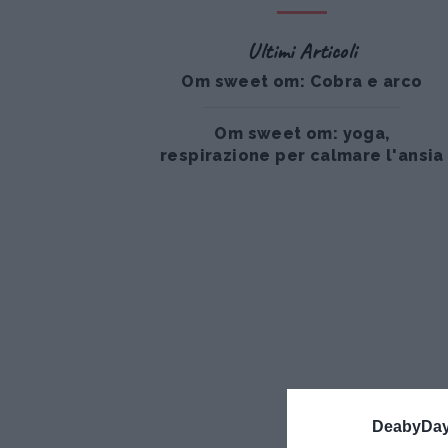
Ultimi Articoli
Om sweet om: Cobra e arco
Om sweet om: yoga,
respirazione per calmare l'ansia
DeabyDay