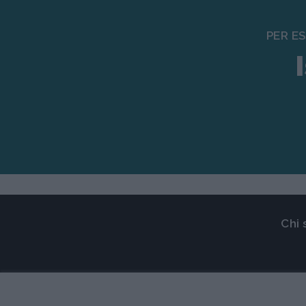
PER E
Chi
© 2024 Copyright Media Data Facto