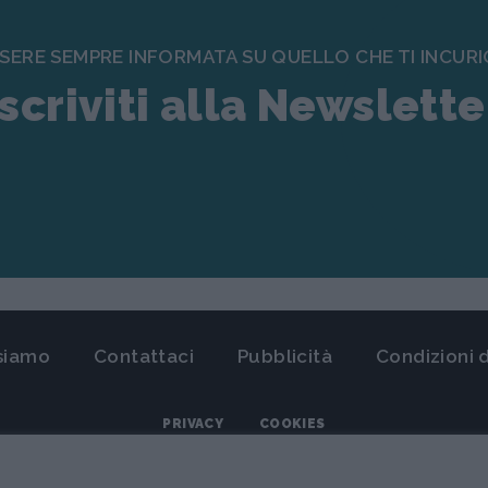
SSERE SEMPRE INFORMATA SU QUELLO CHE TI INCURI
Iscriviti alla Newslette
 siamo
Contattaci
Pubblicità
Condizioni 
PRIVACY
COOKIES
ry S.R.L. - I contenuti sono di proprietà di Media Data Factory S.R.L, è v