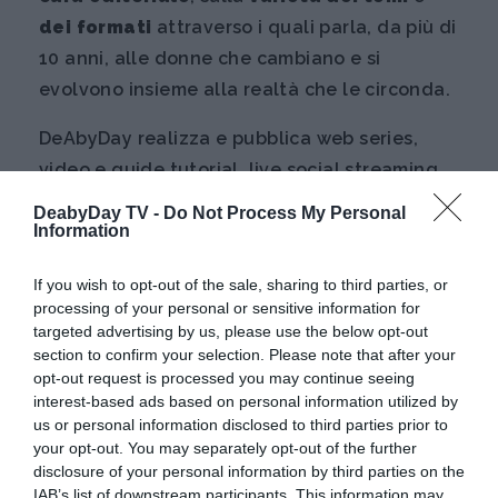
dei formati
attraverso i quali parla, da più di
10 anni, alle donne che cambiano e si
evolvono insieme alla realtà che le circonda.
DeAbyDay realizza e pubblica web series,
video e guide tutorial, live social streaming,
podcast, articoli e news relative al mondo
DeabyDay TV -
Do Not Process My Personal
Information
del
food
, dell’
intrattenimento
, del
tempo
libero
, delle
relazioni
, dell’
home
If you wish to opt-out of the sale, sharing to third parties, or
improvement
, del
benessere
e della
moda
.
processing of your personal or sensitive information for
targeted advertising by us, please use the below opt-out
DeAbyDay accompagna le lettrici alla
section to confirm your selection. Please note that after your
scoperta
dei fatti e dei personaggi più
opt-out request is processed you may continue seeing
interest-based ads based on personal information utilized by
rilevanti dell’universo femminile
che
us or personal information disclosed to third parties prior to
influenzano e caratterizzano la società
your opt-out. You may separately opt-out of the further
contemporanea.
disclosure of your personal information by third parties on the
IAB’s list of downstream participants. This information may