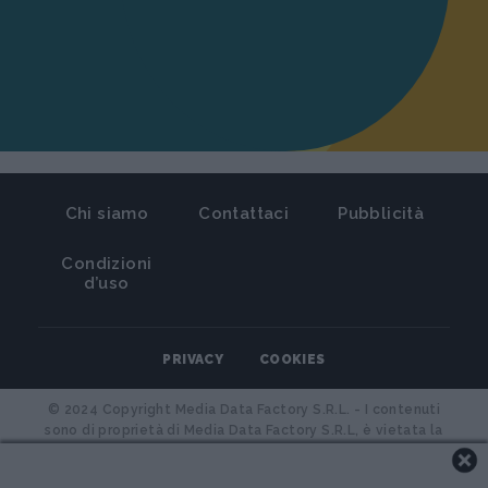
Chi siamo
Contattaci
Pubblicità
Condizioni
d’uso
PRIVACY
COOKIES
© 2024 Copyright Media Data Factory S.R.L. - I contenuti
sono di proprietà di Media Data Factory S.R.L, è vietata la
riproduzione. Media Data Factory S.R.L. sede legale in viale
Sarca 336 Milano 20126 - PI/CF 09595010969